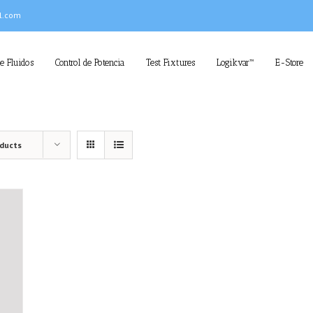
l.com
de Fluidos
Control de Potencia
Test Fixtures
Logikvar™
E-Store
oducts