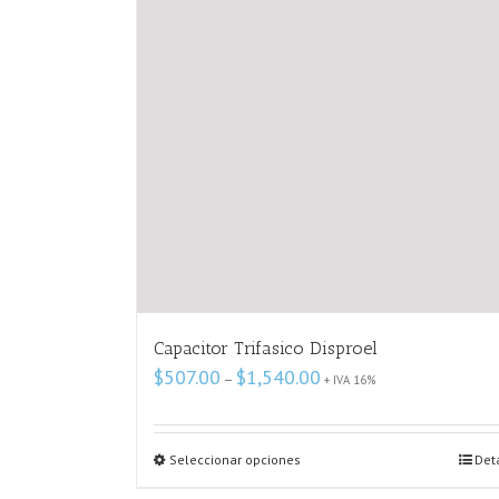
Capacitor Trifasico Disproel
Price
$
507.00
$
1,540.00
–
+ IVA 16%
range:
$507.00
through
Seleccionar opciones
$1,540.00
Deta