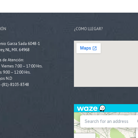
IÓN
¿COMO LLEGAR?
enio Garza Sada 6048-1
ey, NL, MX. 64968
s de Atención:
 Viernes 7:00 – 17:00 Hrs.
 9:00 – 12:00 Hrs.
os N.D
2-(81)-8103-8348