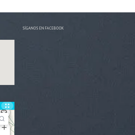
SÍGANOS EN FACEBOOK
Rocky
FARCOM IOT CONCIERGE
🔊
ROCKY
Hey — I'm Rocky, Farcom's IoT
concierge. Ask me anything.