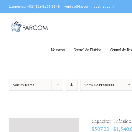
Skip
Llamenos! +52-(81)-8103-8348
|
ventas@farcomindustrial.com
to
content
Nosotros
Control de Fluidos
Control de Pot
Sort by
Name
Show
12 Products
Capacitor Trifasico
$
507.00
$
1,540.
–