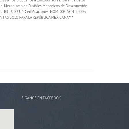
il: 11 Años ó Superior a 100,000 Horas. Garantía de 18
idad. Mecanismo de Fusibles Mecanicos de Desconexión
 a: IEC-60831-1 Certificaciones: NOM-003-SCFI-2000 y
***VENTAS SOLO PARA LA REPÚBLICA MEXICANA***
SÍGANOS EN FACEBOOK
Rocky
FARCOM IOT CONCIERGE