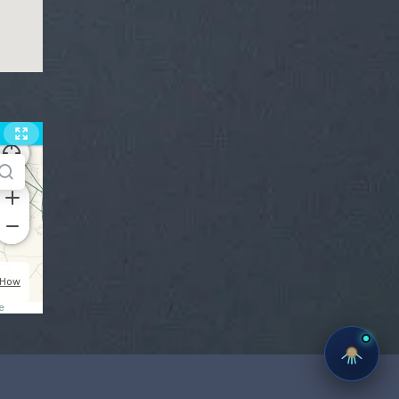
🔊
ROCKY
Hey — I'm Rocky, Farcom's IoT
concierge. Ask me anything.