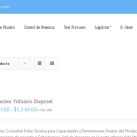
l.com
de Fluidos
Control de Potencia
Test Fixtures
Logikvar™
E-Store
oducts
citor Trifasico Disproel
Price
7.00
$
1,540.00
–
+ IVA 16%
range:
$507.00
through
lo: Consultar Ficha Tecnica para Capacidades y Dimensiones Finales del Produc
$1,540.00