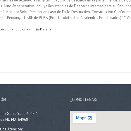
siones de acuerdo a Ficha técnica , link de descarga en la parte inferior. Vida Ut
s. Auto-Regenerativo. Incluye Resistencias de Descarga Internas para su Segur
máticos por SobrePresión, en caso de Fallo Destructivo. Construcción Conforme
; UL Pending... LIBRE de PCB’s (Policlorobifenilos ó Bifenilos Policlorados) 
leccionar opciones
Details
IÓN
¿COMO LLEGAR?
enio Garza Sada 6048-1
ey, NL, MX. 64968
s de Atención: