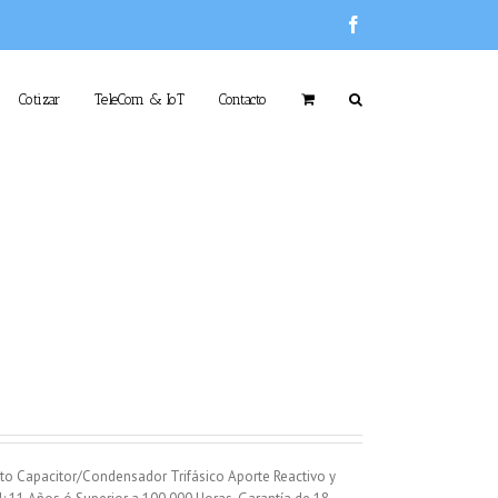
Facebook
Cotizar
TeleCom & IoT
Contacto
to Capacitor/Condensador Trifásico Aporte Reactivo y