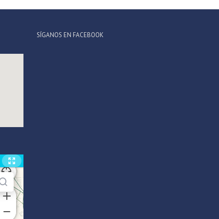
SÍGANOS EN FACEBOOK
Rocky
FARCOM IOT CONCIERGE
🔊
ROCKY
Hey — I'm Rocky, Farcom's IoT
concierge. Ask me anything.