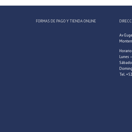
FORMAS DE PAGO Y TIENDA ONLINE
DIRECC
Av Eug
Monterr
Horario
Lunes –
Sábados
Doming
Tel. +5