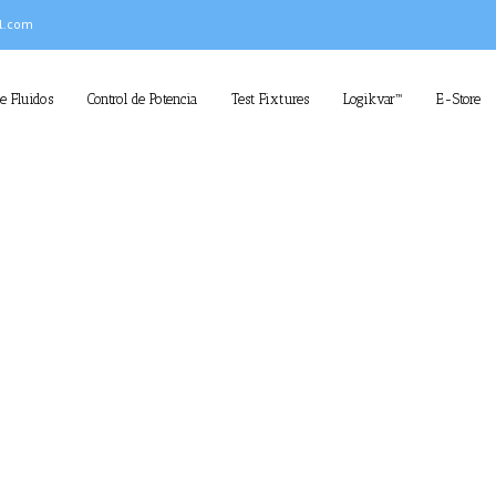
l.com
de Fluidos
Control de Potencia
Test Fixtures
Logikvar™
E-Store