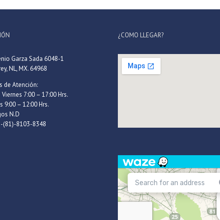
IÓN
¿COMO LLEGAR?
enio Garza Sada 6048-1
ey, NL, MX. 64968
s de Atención:
 Viernes 7:00 – 17:00 Hrs.
 9:00 – 12:00 Hrs.
os N.D
2-(81)-8103-8348