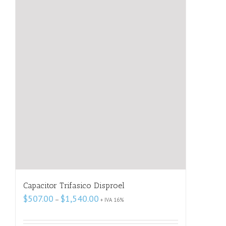
Capacitor Trifasico Disproel
Price
$
507.00
$
1,540.00
–
+ IVA 16%
range:
$507.00