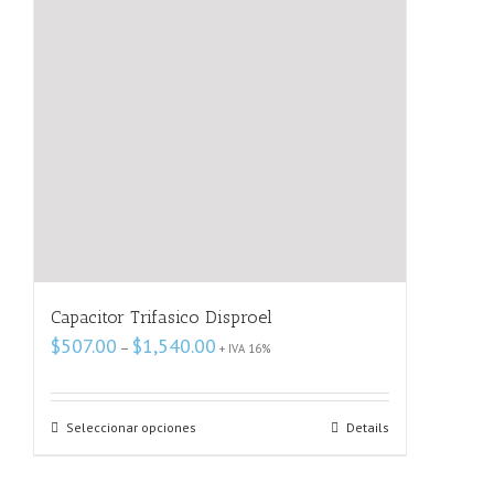
Capacitor Trifasico Disproel
Price
$
507.00
$
1,540.00
–
+ IVA 16%
range:
$507.00
through
Seleccionar opciones
$1,540.00
Details